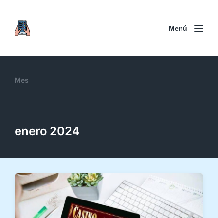
Menú
Mes
enero 2024