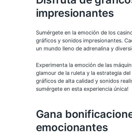
impresionantes
Sumérgete en la emoción de los casinos
gráficos y sonidos impresionantes. Ca
un mundo lleno de adrenalina y diversi
Experimenta la emoción de las máquin
glamour de la ruleta y la estrategia del
gráficos de alta calidad y sonidos real
sumérgete en esta experiencia única!
Gana bonificacion
emocionantes