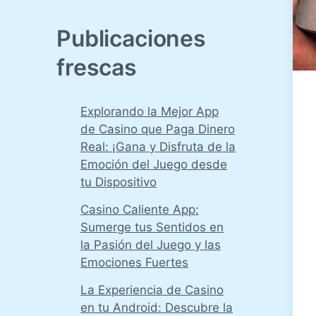
Publicaciones
frescas
Explorando la Mejor App
de Casino que Paga Dinero
Real: ¡Gana y Disfruta de la
Emoción del Juego desde
tu Dispositivo
Casino Caliente App:
Sumerge tus Sentidos en
la Pasión del Juego y las
Emociones Fuertes
La Experiencia de Casino
en tu Android: Descubre la