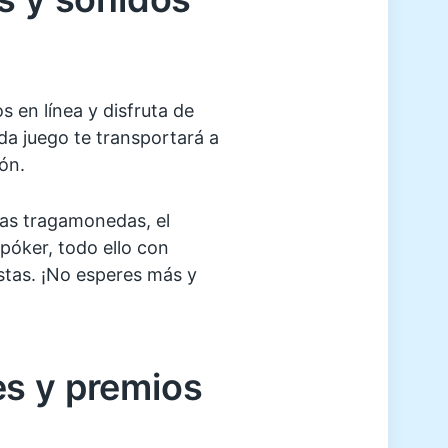
 en línea y disfruta de
da juego te transportará a
ón.
as tragamonedas, el
 póker, todo ello con
istas. ¡No esperes más y
es y premios