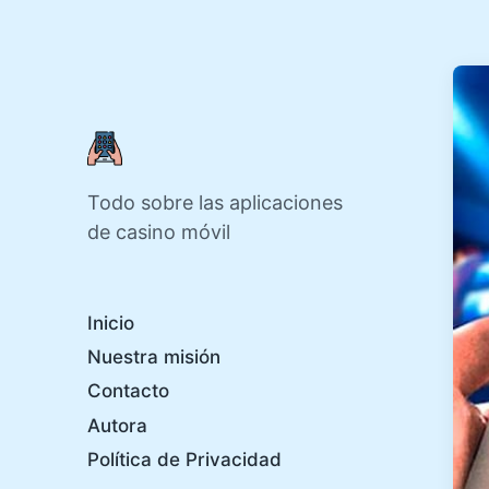
Todo sobre las aplicaciones
de casino móvil
Inicio
Nuestra misión
Contacto
Autora
Política de Privacidad