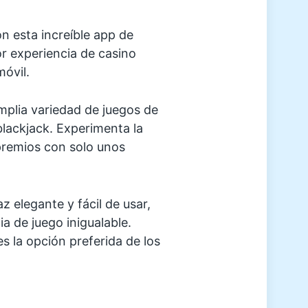
n esta increíble app de
or experiencia de casino
óvil.
mplia variedad de juegos de
lackjack. Experimenta la
premios con solo unos
z elegante y fácil de usar,
a de juego inigualable.
s la opción preferida de los