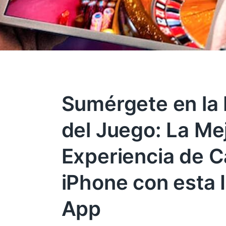
Sumérgete en la 
del Juego: La Me
Experiencia de C
iPhone con esta I
App