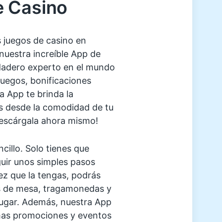
e Casino
s juegos de casino en
uestra increíble App de
rdadero experto en el mundo
juegos, bonificaciones
ra App te brinda la
s desde la comodidad de tu
descárgala ahora mismo!
cillo. Solo tienes que
guir unos simples pasos
vez que la tengas, podrás
s de mesa, tragamonedas y
lugar. Además, nuestra App
imas promociones y eventos