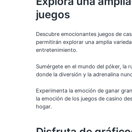
Explora una amplia
juegos
Descubre emocionantes juegos de casi
permitirán explorar una amplia varied
entretenimiento.
Sumérgete en el mundo del póker, la r
donde la diversión y la adrenalina nun
Experimenta la emoción de ganar gran
la emoción de los juegos de casino de
hogar.
Disfruta de gráfic